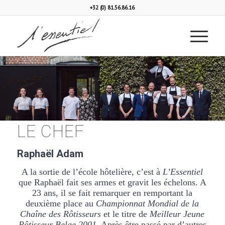
+32 (0) 81.56.86.16
LE CHEF
Raphaël Adam
A la sortie de l’école hôtelière, c’est à
L’Essentiel
que Raphaël fait ses armes et gravit les échelons. A
23 ans, il se fait remarquer en remportant la
deuxième place au
Championnat Mondial de la
Chaîne des Rôtisseurs
et
le titre de
Meilleur Jeune
Rôtisseur Belge 2001
.
Après être passé par d’autres